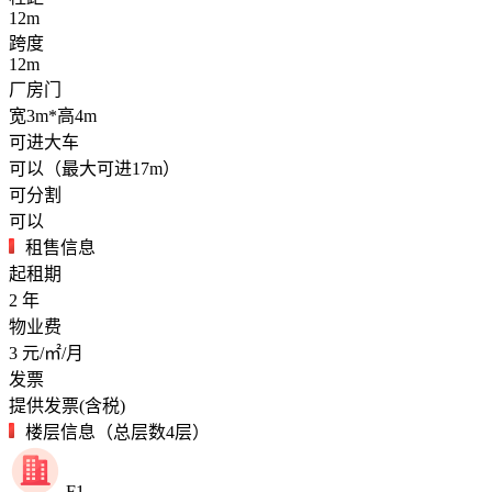
12m
跨度
12m
厂房门
宽3m*高4m
可进大车
可以（最大可进17m）
可分割
可以
租售信息
起租期
2
年
物业费
3
元/㎡/月
发票
提供发票(含税)
楼层信息（总层数4层）
F1