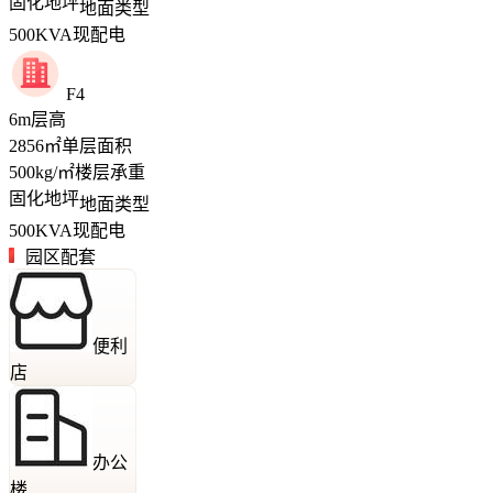
固化地坪
地面类型
500
KVA
现配电
F4
6
m
层高
2856
㎡
单层面积
500
kg/㎡
楼层承重
固化地坪
地面类型
500
KVA
现配电
园区配套
便利
店
办公
楼