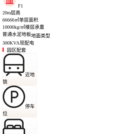
F1
20
m
层高
66666
㎡
单层面积
10000
kg/㎡
楼层承重
普通水泥地板
地面类型
300
KVA
现配电
园区配套
近地
铁
停车
位