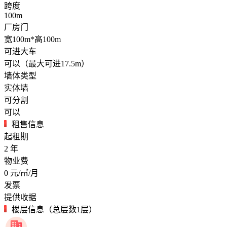
跨度
100m
厂房门
宽100m*高100m
可进大车
可以（最大可进17.5m）
墙体类型
实体墙
可分割
可以
租售信息
起租期
2
年
物业费
0
元/㎡/月
发票
提供收据
楼层信息（总层数1层）