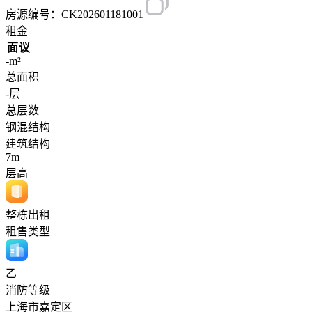
房源编号：CK202601181001
租金
面议
-m²
总面积
-层
总层数
钢混结构
建筑结构
7m
层高
整栋出租
租售类型
乙
消防等级
上海市嘉定区