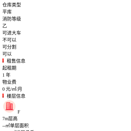
仓库类型
平库
消防等级
乙
可进大车
不可以
可分割
可以
租售信息
起租期
1
年
物业费
0
元/㎡/月
楼层信息
F
7
m
层高
--
㎡
单层面积