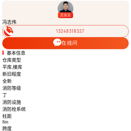
立业云
冯志伟
13248318327
在线问
基本信息
仓库类型
平库,楼库
新旧程度
全新
消防等级
丁
消防设施
消防栓系统
柱距
8m
跨度