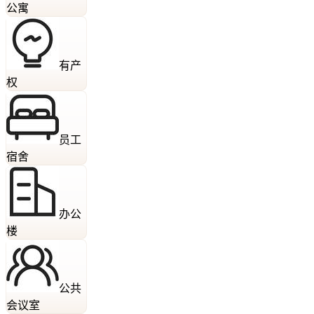
公寓
有产
权
员工
宿舍
办公
楼
公共
会议室