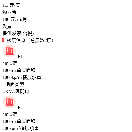
1.5
元/度
物业费
180
元/㎡/月
发票
提供发票(含税)
楼层信息（总层数2层）
F1
4
m
层高
1000
㎡
单层面积
1000
kg/㎡
楼层承重
--
地面类型
--
KVA
现配电
F2
4
m
层高
1000
㎡
单层面积
300
kg/㎡
楼层承重