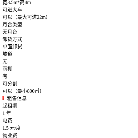
宽3.5m*高4m
可进大车
可以（最大可进22m）
月台类型
无月台
卸货方式
单面卸货
坡道
无
雨棚
有
可分割
可以（最小800㎡）
租售信息
起租期
1
年
电费
1.5
元/度
物业费