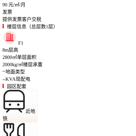
90
元/㎡/月
发票
提供发票客户交税
楼层信息（总层数1层）
F1
8
m
层高
2800
㎡
单层面积
2000
kg/㎡
楼层承重
--
地面类型
--
KVA
现配电
园区配套
近地
铁