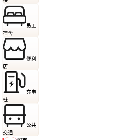
楼
员工
宿舍
便利
店
充电
桩
公共
交通