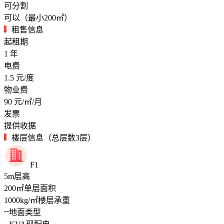
可分割
可以（最小200㎡）
租售信息
起租期
1
年
电费
1.5
元/度
物业费
90
元/㎡/月
发票
提供收据
楼层信息（总层数3层）
F1
5
m
层高
200
㎡
单层面积
1000
kg/㎡
楼层承重
--
地面类型