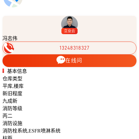
立业云
冯志伟
13248318327
在线问
基本信息
仓库类型
平库,楼库
新旧程度
九成新
消防等级
丙二
消防设施
消防栓系统,ESFR喷淋系统
柱距