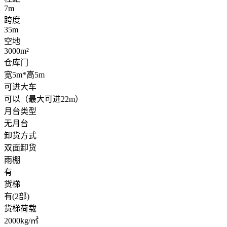
7m
跨度
35m
空地
3000m²
仓库门
宽5m*高5m
可进大车
可以（最大可进22m）
月台类型
无月台
卸货方式
双面卸货
雨棚
有
货梯
有(2部)
货梯荷载
2000kg/㎡