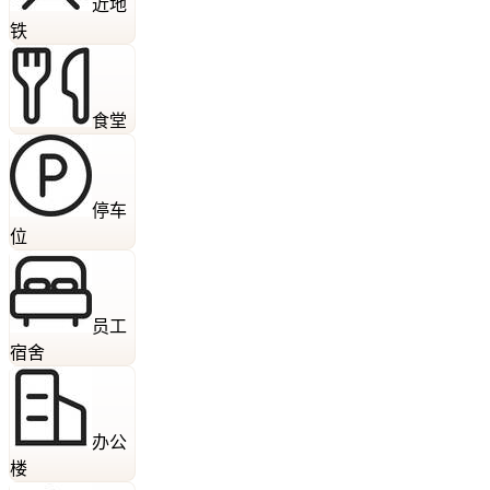
近地
铁
食堂
停车
位
员工
宿舍
办公
楼