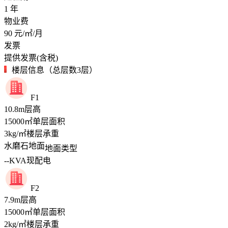
1
年
物业费
90
元/㎡/月
发票
提供发票(含税)
楼层信息（总层数3层）
F1
10.8
m
层高
15000
㎡
单层面积
3
kg/㎡
楼层承重
水磨石地面
地面类型
--
KVA
现配电
F2
7.9
m
层高
15000
㎡
单层面积
2
kg/㎡
楼层承重