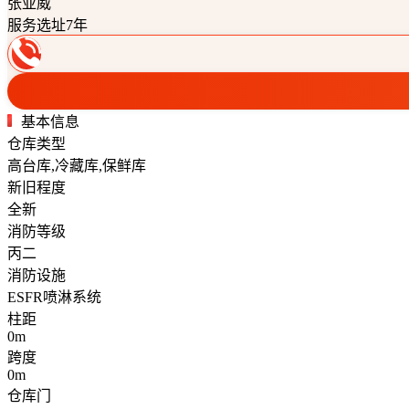
张亚威
服务选址7年
基本信息
仓库类型
高台库,冷藏库,保鲜库
新旧程度
全新
消防等级
丙二
消防设施
ESFR喷淋系统
柱距
0m
跨度
0m
仓库门