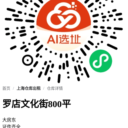
首页
/
上海仓库出租
/
仓库详情
罗店文化街800平
大房东
证件齐全