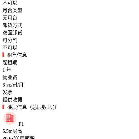
不可以
月台类型
无月台
卸货方式
双面卸货
可分割
不可以
租售信息
起租期
1
年
物业费
6
元/㎡/月
发票
提供收据
楼层信息（总层数1层）
F1
5.5
m
层高
800
㎡
单层面积