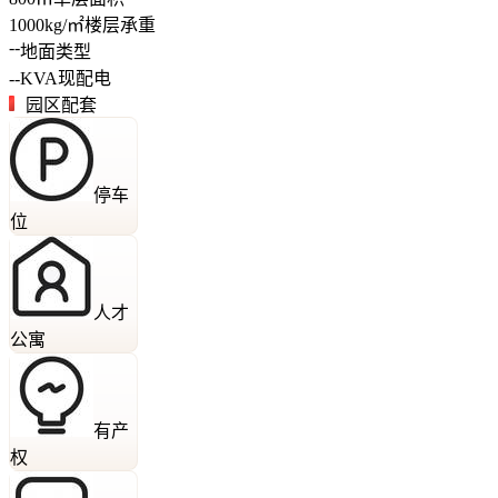
1000
kg/㎡
楼层承重
--
地面类型
--
KVA
现配电
园区配套
停车
位
人才
公寓
有产
权