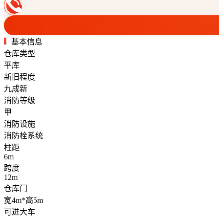
基本信息
仓库类型
平库
新旧程度
九成新
消防等级
甲
消防设施
消防栓系统
柱距
6m
跨度
12m
仓库门
宽4m*高5m
可进大车