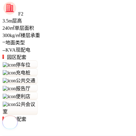
F2
3.5
m
层高
240
㎡
单层面积
300
kg/㎡
楼层承重
--
地面类型
--
KVA
现配电
园区配套
停车位
充电桩
公共交通
报告厅
便利店
公共会议
室
周边配套