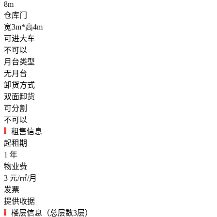
8m
仓库门
宽3m*高4m
可进大车
不可以
月台类型
无月台
卸货方式
双面卸货
可分割
不可以
租售信息
起租期
1
年
物业费
3
元/㎡/月
发票
提供收据
楼层信息（总层数3层）