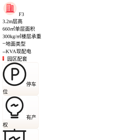
F3
3.2
m
层高
660
㎡
单层面积
300
kg/㎡
楼层承重
--
地面类型
--
KVA
现配电
园区配套
停车
位
有产
权