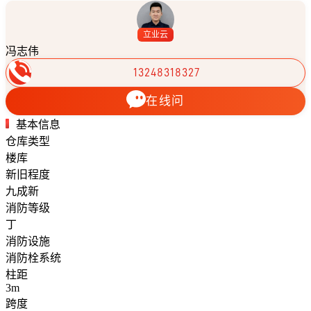
立业云
冯志伟
13248318327
在线问
基本信息
仓库类型
楼库
新旧程度
九成新
消防等级
丁
消防设施
消防栓系统
柱距
3m
跨度