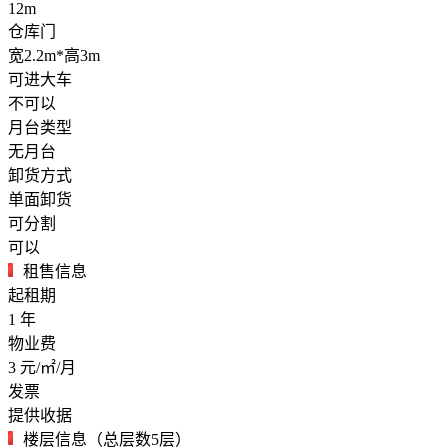
12m
仓库门
宽2.2m*高3m
可进大车
不可以
月台类型
无月台
卸货方式
单面卸货
可分割
可以
租售信息
起租期
1
年
物业费
3
元/㎡/月
发票
提供收据
楼层信息（总层数5层）