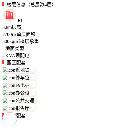
楼层信息（总层数4层）
F1
3.8
m
层高
2700
㎡
单层面积
500
kg/㎡
楼层承重
--
地面类型
--
KVA
现配电
园区配套
近地铁
停车位
充电桩
办公楼
公共交通
报告厅
周边配套