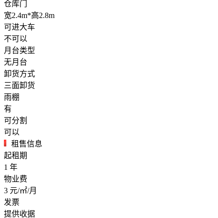
仓库门
宽2.4m*高2.8m
可进大车
不可以
月台类型
无月台
卸货方式
三面卸货
雨棚
有
可分割
可以
租售信息
起租期
1
年
物业费
3
元/㎡/月
发票
提供收据