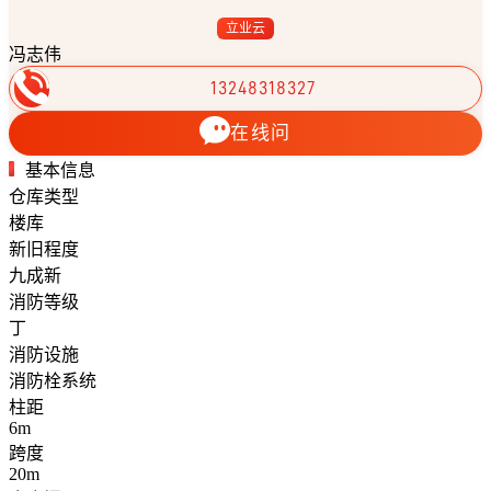
立业云
冯志伟
13248318327
在线问
基本信息
仓库类型
楼库
新旧程度
九成新
消防等级
丁
消防设施
消防栓系统
柱距
6m
跨度
20m