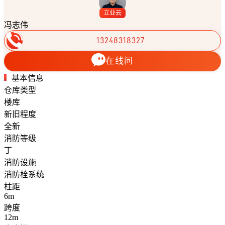
立业云
冯志伟
13248318327
在线问
基本信息
仓库类型
楼库
新旧程度
全新
消防等级
丁
消防设施
消防栓系统
柱距
6m
跨度
12m