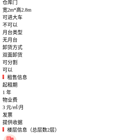
仓库门
宽2m*高2.8m
可进大车
不可以
月台类型
无月台
卸货方式
双面卸货
可分割
可以
租售信息
起租期
1
年
物业费
3
元/㎡/月
发票
提供收据
楼层信息（总层数2层）