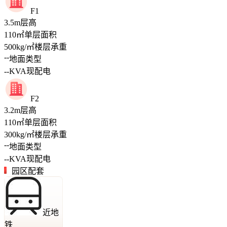
F1
3.5
m
层高
110
㎡
单层面积
500
kg/㎡
楼层承重
--
地面类型
--
KVA
现配电
F2
3.2
m
层高
110
㎡
单层面积
300
kg/㎡
楼层承重
--
地面类型
--
KVA
现配电
园区配套
近地
铁