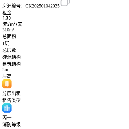
房源编号：CK202501042035
租金
1.30
元/m²/天
310m²
总面积
1层
总层数
砖混结构
建筑结构
5m
层高
分层出租
租售类型
丙一
消防等级