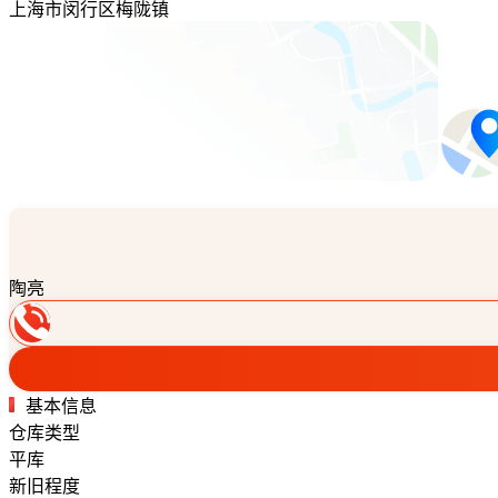
上海市闵行区梅陇镇
陶亮
基本信息
仓库类型
平库
新旧程度