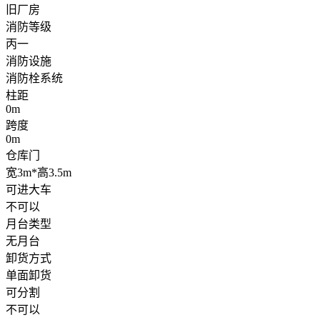
旧厂房
消防等级
丙一
消防设施
消防栓系统
柱距
0m
跨度
0m
仓库门
宽3m*高3.5m
可进大车
不可以
月台类型
无月台
卸货方式
单面卸货
可分割
不可以