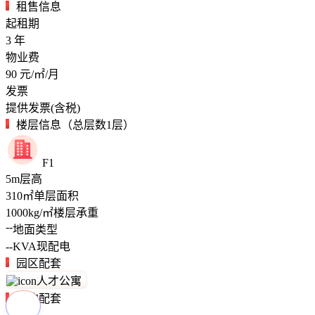
租售信息
起租期
3
年
物业费
90
元/㎡/月
发票
提供发票(含税)
楼层信息（总层数1层）
F1
5
m
层高
310
㎡
单层面积
1000
kg/㎡
楼层承重
--
地面类型
--
KVA
现配电
园区配套
人才公寓
周边配套