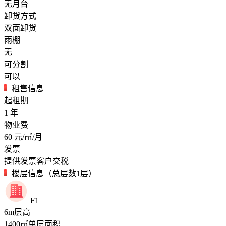
无月台
卸货方式
双面卸货
雨棚
无
可分割
可以
租售信息
起租期
1
年
物业费
60
元/㎡/月
发票
提供发票客户交税
楼层信息（总层数1层）
F1
6
m
层高
1400
㎡
单层面积