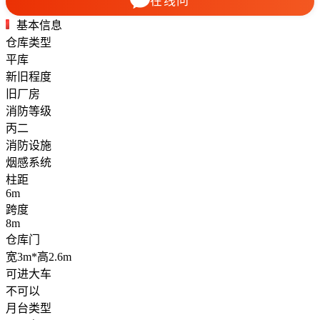
在线问
基本信息
仓库类型
平库
新旧程度
旧厂房
消防等级
丙二
消防设施
烟感系统
柱距
6m
跨度
8m
仓库门
宽3m*高2.6m
可进大车
不可以
月台类型