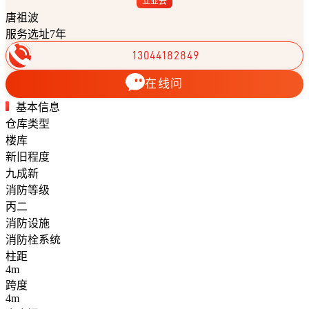
立业云
唐祖波
服务选址7年
13044182849
在线问
基本信息
仓库类型
楼库
新旧程度
九成新
消防等级
丙二
消防设施
消防栓系统
柱距
4m
跨度
4m