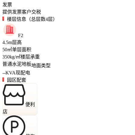
发票
提供发票客户交税
楼层信息（总层数4层）
F2
4.5
m
层高
50
㎡
单层面积
350
kg/㎡
楼层承重
普通水泥地板
地面类型
--
KVA
现配电
园区配套
便利
店