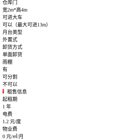
仓库门
宽2m*高4m
可进大车
可以（最大可进13m）
月台类型
外置式
卸货方式
单面卸货
雨棚
有
可分割
不可以
租售信息
起租期
1
年
电费
1.2
元/度
物业费
0
元/㎡/月