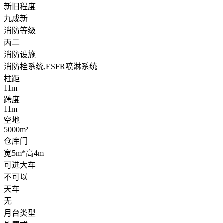
新旧程度
九成新
消防等级
丙二
消防设施
消防栓系统,ESFR喷淋系统
柱距
11m
跨度
11m
空地
5000m²
仓库门
宽5m*高4m
可进大车
不可以
天车
无
月台类型