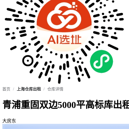
首页
/
上海仓库出租
/
仓库详情
青浦重固双边5000平高标库出
大房东