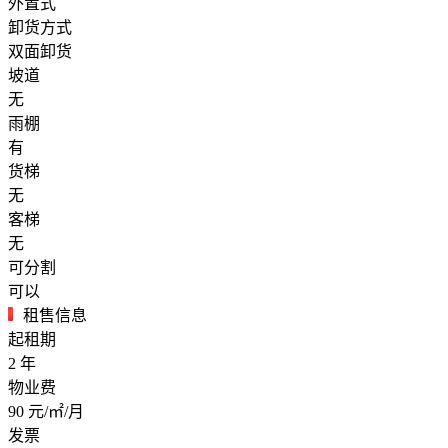
外置式
卸货方式
双面卸货
坡道
无
雨棚
有
货梯
无
客梯
无
可分割
可以
租售信息
起租期
2
年
物业费
90
元/㎡/月
发票