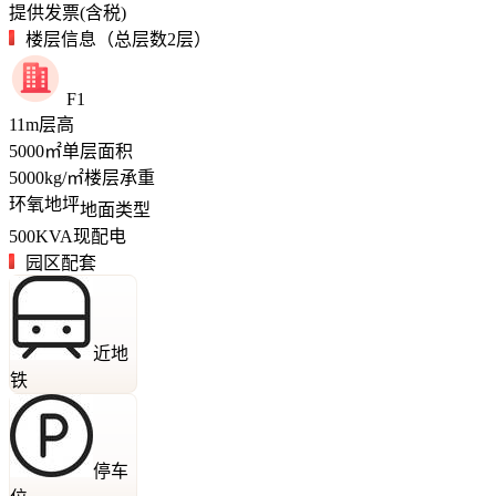
提供发票(含税)
楼层信息（总层数2层）
F1
11
m
层高
5000
㎡
单层面积
5000
kg/㎡
楼层承重
环氧地坪
地面类型
500
KVA
现配电
园区配套
近地
铁
停车