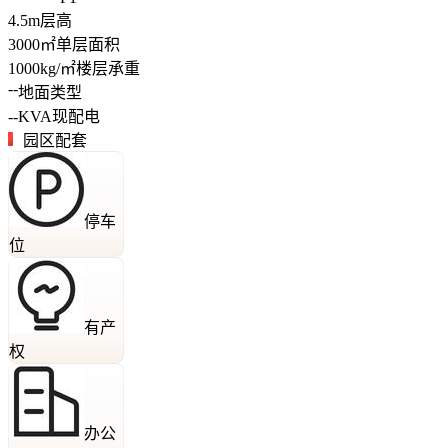
4.5
m
层高
3000
㎡
单层面积
1000
kg/㎡
楼层承重
--
地面类型
--
KVA
现配电
园区配套
停车
位
有产
权
办公