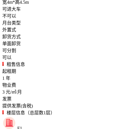
宽4m*高4.5m
可进大车
不可以
月台类型
外置式
卸货方式
单面卸货
可分割
可以
租售信息
起租期
1
年
物业费
3
元/㎡/月
发票
提供发票(含税)
楼层信息（总层数1层）
F1