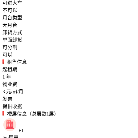
可进大车
不可以
月台类型
无月台
卸货方式
单面卸货
可分割
可以
租售信息
起租期
1
年
物业费
3
元/㎡/月
发票
提供收据
楼层信息（总层数1层）
F1
5
m
层高