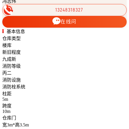
冯志伟
13248318327
在线问
基本信息
仓库类型
楼库
新旧程度
九成新
消防等级
丙二
消防设施
消防栓系统
柱距
5m
跨度
10m
仓库门
宽3m*高3.5m