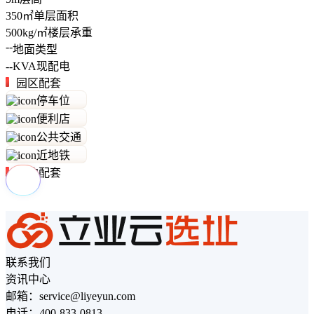
350
㎡
单层面积
500
kg/㎡
楼层承重
--
地面类型
--
KVA
现配电
园区配套
停车位
便利店
公共交通
近地铁
周边配套
联系我们
资讯中心
邮箱：service@liyeyun.com
电话：400-833-0813