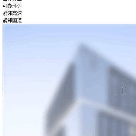
可办环评
紧邻高速
紧邻国道