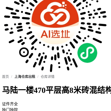
首页
/
上海仓库出租
/
仓库详情
马陆一楼470平层高8米砖混结
证件齐全
独门独院