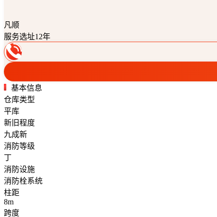
凡顺
服务选址12年
基本信息
仓库类型
平库
新旧程度
九成新
消防等级
丁
消防设施
消防栓系统
柱距
8m
跨度