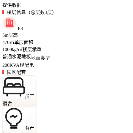
提供收据
楼层信息（总层数3层）
F3
5
m
层高
470
㎡
单层面积
1000
kg/㎡
楼层承重
普通水泥地板
地面类型
200
KVA
现配电
园区配套
员工
宿舍
有产