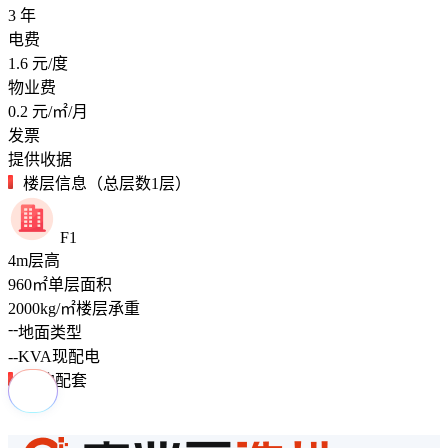
3
年
电费
1.6
元/度
物业费
0.2
元/㎡/月
发票
提供收据
楼层信息（总层数1层）
F1
4
m
层高
960
㎡
单层面积
2000
kg/㎡
楼层承重
--
地面类型
--
KVA
现配电
周边配套