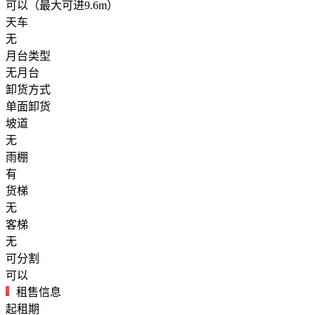
可以（最大可进9.6m）
天车
无
月台类型
无月台
卸货方式
单面卸货
坡道
无
雨棚
有
货梯
无
客梯
无
可分割
可以
租售信息
起租期