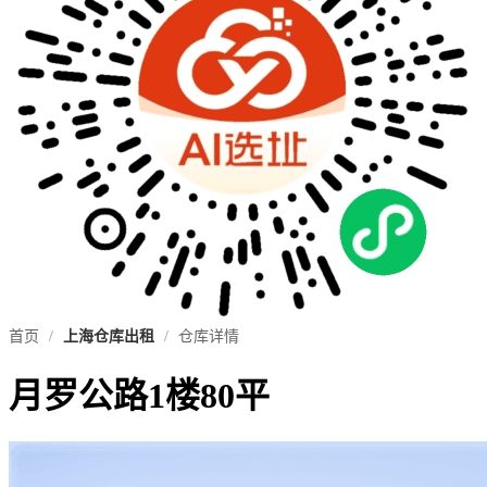
首页
/
上海仓库出租
/
仓库详情
月罗公路1楼80平