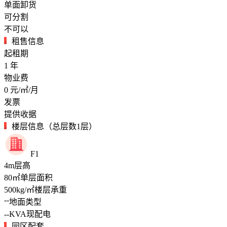
单面卸货
可分割
不可以
租售信息
起租期
1
年
物业费
0
元/㎡/月
发票
提供收据
楼层信息（总层数1层）
F1
4
m
层高
80
㎡
单层面积
500
kg/㎡
楼层承重
--
地面类型
--
KVA
现配电
园区配套