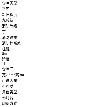
仓库类型
平库
新旧程度
九成新
消防等级
丁
消防设施
消防栓系统
柱距
6m
跨度
11m
仓库门
宽2.5m*高3m
可进大车
不可以
月台类型
无月台
卸货方式