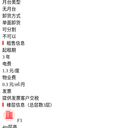
月台类型
无月台
卸货方式
单面卸货
可分割
不可以
租售信息
起租期
3
年
电费
1.3
元/度
物业费
0.3
元/㎡/月
发票
提供发票客户交税
楼层信息（总层数3层）
F3
4
m
层高