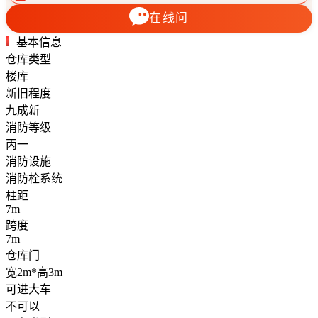
在线问
基本信息
仓库类型
楼库
新旧程度
九成新
消防等级
丙一
消防设施
消防栓系统
柱距
7m
跨度
7m
仓库门
宽2m*高3m
可进大车
不可以