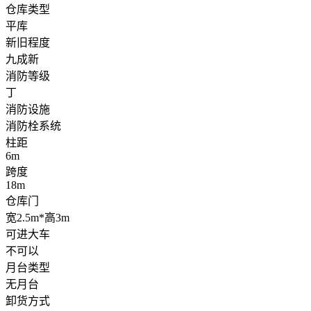
仓库类型
平库
新旧程度
九成新
消防等级
丁
消防设施
消防栓系统
柱距
6m
跨度
18m
仓库门
宽2.5m*高3m
可进大车
不可以
月台类型
无月台
卸货方式