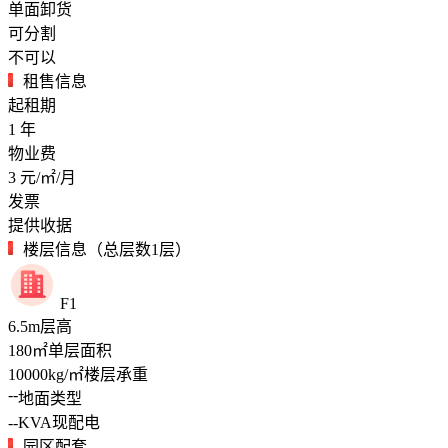
单面卸货
可分割
不可以
租售信息
起租期
1
年
物业费
3
元/㎡/月
发票
提供收据
楼层信息（总层数1层）
F1
6.5
m
层高
180
㎡
单层面积
10000
kg/㎡
楼层承重
--
地面类型
--
KVA
现配电
园区配套