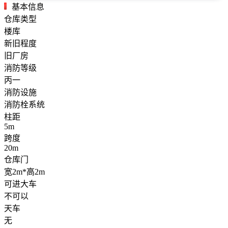
基本信息
仓库类型
楼库
新旧程度
旧厂房
消防等级
丙一
消防设施
消防栓系统
柱距
5m
跨度
20m
仓库门
宽2m*高2m
可进大车
不可以
天车
无