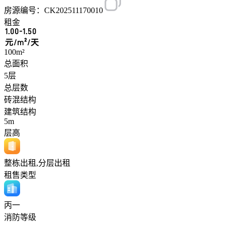
房源编号：CK202511170010
租金
1.00-1.50
元/m²/天
100m²
总面积
5层
总层数
砖混结构
建筑结构
5m
层高
整栋出租,分层出租
租售类型
丙一
消防等级