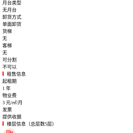
月台类型
无月台
卸货方式
单面卸货
货梯
无
客梯
无
可分割
不可以
租售信息
起租期
1
年
物业费
3
元/㎡/月
发票
提供收据
楼层信息（总层数5层）