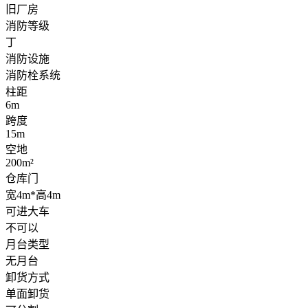
旧厂房
消防等级
丁
消防设施
消防栓系统
柱距
6m
跨度
15m
空地
200m²
仓库门
宽4m*高4m
可进大车
不可以
月台类型
无月台
卸货方式
单面卸货