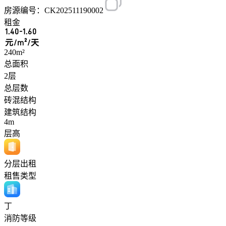
房源编号：CK202511190002
租金
1.40-1.60
元/m²/天
240m²
总面积
2层
总层数
砖混结构
建筑结构
4m
层高
分层出租
租售类型
丁
消防等级