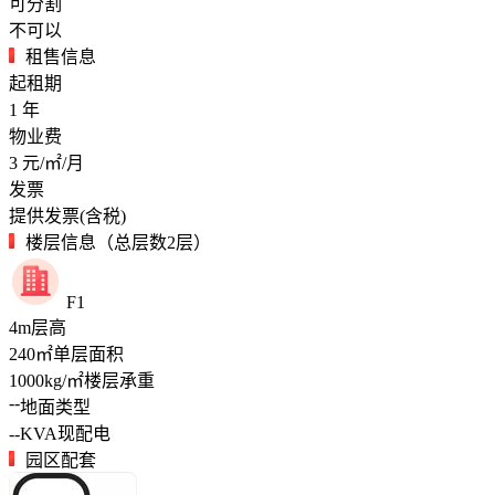
可分割
不可以
租售信息
起租期
1
年
物业费
3
元/㎡/月
发票
提供发票(含税)
楼层信息（总层数2层）
F1
4
m
层高
240
㎡
单层面积
1000
kg/㎡
楼层承重
--
地面类型
--
KVA
现配电
园区配套