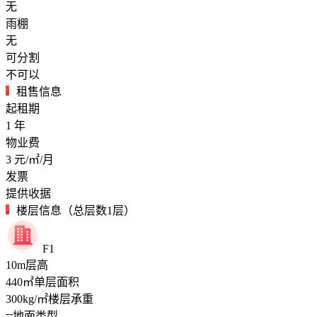
无
雨棚
无
可分割
不可以
租售信息
起租期
1
年
物业费
3
元/㎡/月
发票
提供收据
楼层信息（总层数1层）
F1
10
m
层高
440
㎡
单层面积
300
kg/㎡
楼层承重
--
地面类型