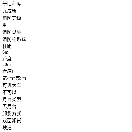
新旧程度
九成新
消防等级
甲
消防设施
消防栓系统
柱距
6m
跨度
20m
仓库门
宽4m*高5m
可进大车
不可以
月台类型
无月台
卸货方式
双面卸货
坡道