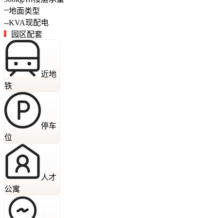
--
地面类型
--
KVA
现配电
园区配套
近地
铁
停车
位
人才
公寓