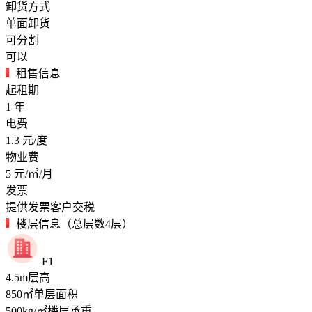
卸货方式
单面卸货
可分割
可以
租售信息
起租期
1
年
电费
1.3
元/度
物业费
5
元/㎡/月
发票
提供发票客户交税
楼层信息（总层数4层）
F1
4.5
m
层高
850
㎡
单层面积
500
kg/㎡
楼层承重