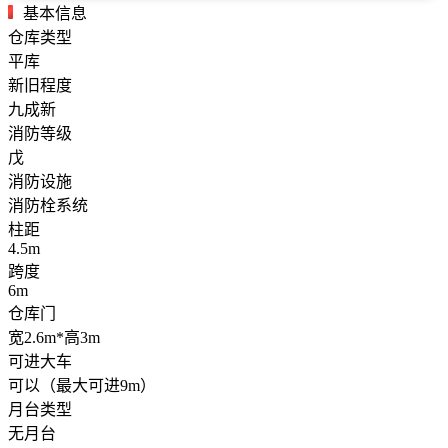
基本信息
仓库类型
平库
新旧程度
九成新
消防等级
戊
消防设施
消防栓系统
柱距
4.5m
跨度
6m
仓库门
宽2.6m*高3m
可进大车
可以（最大可进9m）
月台类型
无月台