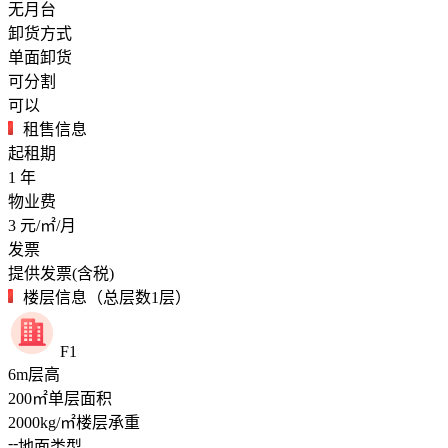
无月台
卸货方式
单面卸货
可分割
可以
租售信息
起租期
1
年
物业费
3
元/㎡/月
发票
提供发票(含税)
楼层信息（总层数1层）
F1
6
m
层高
200
㎡
单层面积
2000
kg/㎡
楼层承重
--
地面类型