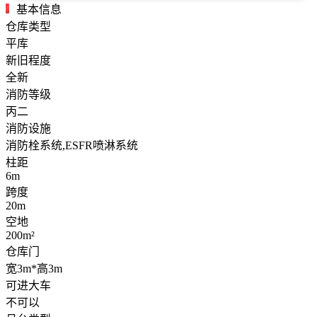
基本信息
仓库类型
平库
新旧程度
全新
消防等级
丙二
消防设施
消防栓系统,ESFR喷淋系统
柱距
6m
跨度
20m
空地
200m²
仓库门
宽3m*高3m
可进大车
不可以