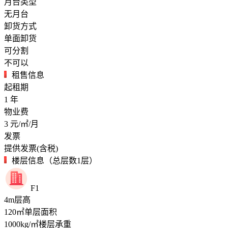
月台类型
无月台
卸货方式
单面卸货
可分割
不可以
租售信息
起租期
1
年
物业费
3
元/㎡/月
发票
提供发票(含税)
楼层信息（总层数1层）
F1
4
m
层高
120
㎡
单层面积
1000
kg/㎡
楼层承重