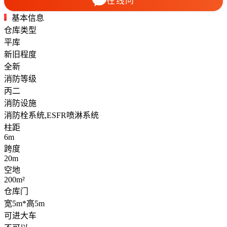
在线问
基本信息
仓库类型
平库
新旧程度
全新
消防等级
丙二
消防设施
消防栓系统,ESFR喷淋系统
柱距
6m
跨度
20m
空地
200m²
仓库门
宽5m*高5m
可进大车