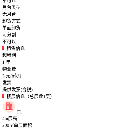
不可以
月台类型
无月台
卸货方式
单面卸货
可分割
不可以
租售信息
起租期
1
年
物业费
3
元/㎡/月
发票
提供发票(含税)
楼层信息（总层数1层）
F1
4
m
层高
200
㎡
单层面积