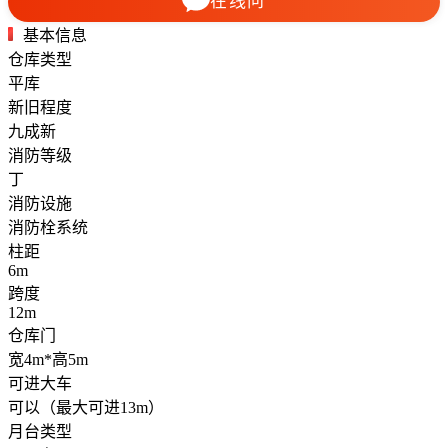
在线问
基本信息
仓库类型
平库
新旧程度
九成新
消防等级
丁
消防设施
消防栓系统
柱距
6m
跨度
12m
仓库门
宽4m*高5m
可进大车
可以（最大可进13m）
月台类型