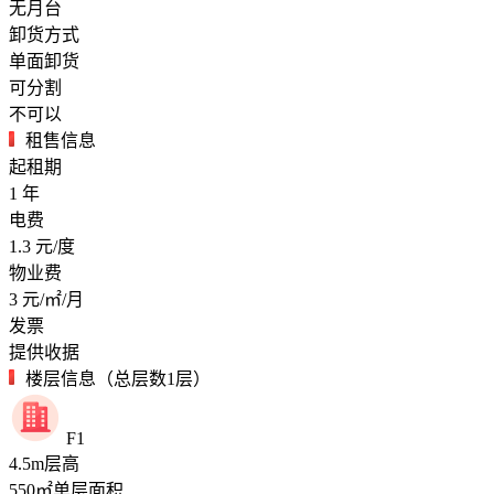
无月台
卸货方式
单面卸货
可分割
不可以
租售信息
起租期
1
年
电费
1.3
元/度
物业费
3
元/㎡/月
发票
提供收据
楼层信息（总层数1层）
F1
4.5
m
层高
550
㎡
单层面积