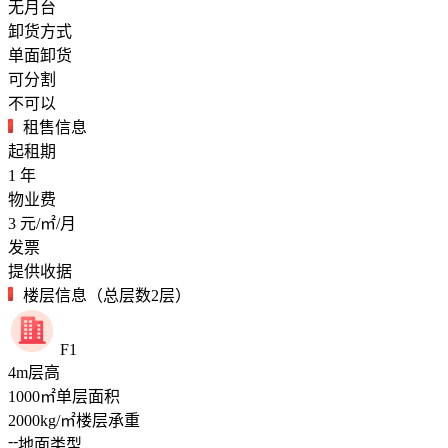
无月台
卸货方式
单面卸货
可分割
不可以
租售信息
起租期
1
年
物业费
3
元/㎡/月
发票
提供收据
楼层信息（总层数2层）
F1
4
m
层高
1000
㎡
单层面积
2000
kg/㎡
楼层承重
--
地面类型