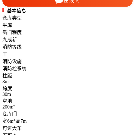
在线问
基本信息
仓库类型
平库
新旧程度
九成新
消防等级
丁
消防设施
消防栓系统
柱距
8m
跨度
30m
空地
200m²
仓库门
宽6m*高7m
可进大车