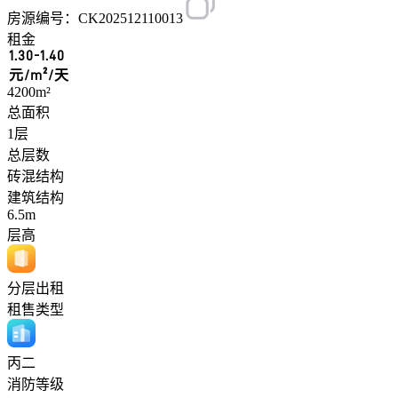
房源编号：CK202512110013
租金
1.30-1.40
元/m²/天
4200m²
总面积
1层
总层数
砖混结构
建筑结构
6.5m
层高
分层出租
租售类型
丙二
消防等级