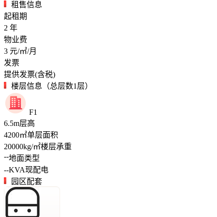
租售信息
起租期
2
年
物业费
3
元/㎡/月
发票
提供发票(含税)
楼层信息（总层数1层）
F1
6.5
m
层高
4200
㎡
单层面积
20000
kg/㎡
楼层承重
--
地面类型
--
KVA
现配电
园区配套