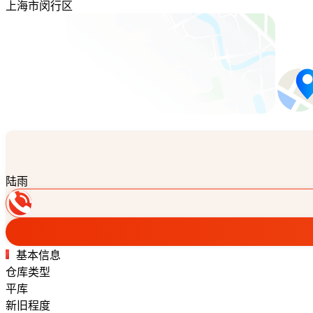
上海市闵行区
陆雨
基本信息
仓库类型
平库
新旧程度