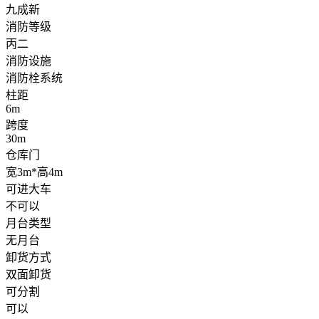
九成新
消防等级
丙二
消防设施
消防栓系统
柱距
6m
跨度
30m
仓库门
宽3m*高4m
可进大车
不可以
月台类型
无月台
卸货方式
双面卸货
可分割
可以