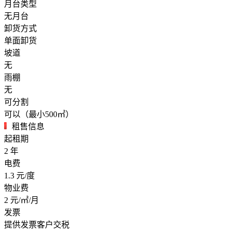
月台类型
无月台
卸货方式
单面卸货
坡道
无
雨棚
无
可分割
可以（最小500㎡）
租售信息
起租期
2
年
电费
1.3
元/度
物业费
2
元/㎡/月
发票
提供发票客户交税