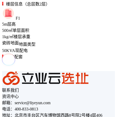
楼层信息（总层数2层）
F1
5
m
层高
500
㎡
单层面积
1
kg/㎡
楼层承重
瓷砖地面
地面类型
50
KVA
现配电
周边配套
联系我们
资讯中心
邮箱：service@liyeyun.com
电话：400-833-0813
地址：北京市丰台区汽车博物馆西路8号院2号楼4层406