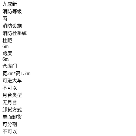
九成新
消防等级
丙二
消防设施
消防栓系统
柱距
6m
跨度
6m
仓库门
宽2m*高1.7m
可进大车
不可以
月台类型
无月台
卸货方式
单面卸货
可分割
不可以