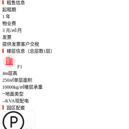
租售信息
起租期
1
年
物业费
3
元/㎡/月
发票
提供发票客户交税
楼层信息（总层数1层）
F1
4
m
层高
250
㎡
单层面积
10000
kg/㎡
楼层承重
--
地面类型
--
KVA
现配电
园区配套