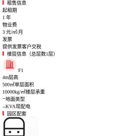
租售信息
起租期
1
年
物业费
3
元/㎡/月
发票
提供发票客户交税
楼层信息（总层数1层）
F1
4
m
层高
500
㎡
单层面积
10000
kg/㎡
楼层承重
--
地面类型
--
KVA
现配电
园区配套