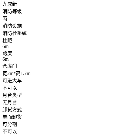
九成新
消防等级
丙二
消防设施
消防栓系统
柱距
6m
跨度
6m
仓库门
宽2m*高1.7m
可进大车
不可以
月台类型
无月台
卸货方式
单面卸货
可分割
不可以