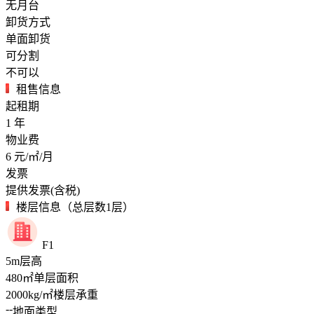
无月台
卸货方式
单面卸货
可分割
不可以
租售信息
起租期
1
年
物业费
6
元/㎡/月
发票
提供发票(含税)
楼层信息（总层数1层）
F1
5
m
层高
480
㎡
单层面积
2000
kg/㎡
楼层承重
--
地面类型