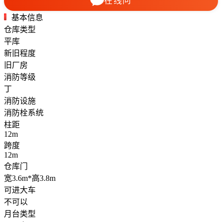
在线问
基本信息
仓库类型
平库
新旧程度
旧厂房
消防等级
丁
消防设施
消防栓系统
柱距
12m
跨度
12m
仓库门
宽3.6m*高3.8m
可进大车
不可以
月台类型