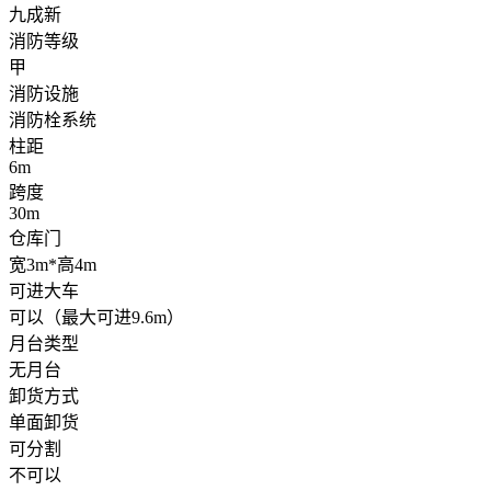
九成新
消防等级
甲
消防设施
消防栓系统
柱距
6m
跨度
30m
仓库门
宽3m*高4m
可进大车
可以（最大可进9.6m）
月台类型
无月台
卸货方式
单面卸货
可分割
不可以