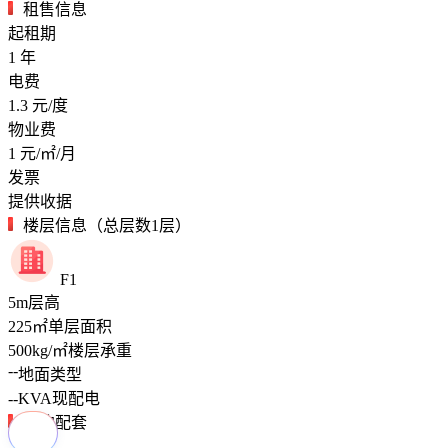
租售信息
起租期
1
年
电费
1.3
元/度
物业费
1
元/㎡/月
发票
提供收据
楼层信息（总层数1层）
F1
5
m
层高
225
㎡
单层面积
500
kg/㎡
楼层承重
--
地面类型
--
KVA
现配电
周边配套