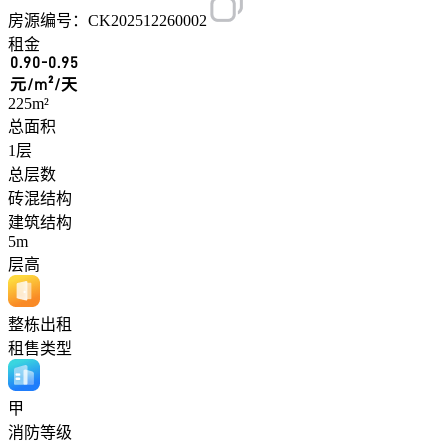
房源编号：CK202512260002
租金
0.90-0.95
元/m²/天
225m²
总面积
1层
总层数
砖混结构
建筑结构
5m
层高
整栋出租
租售类型
甲
消防等级