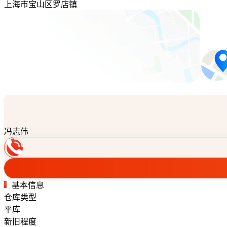
上海市宝山区罗店镇
冯志伟
基本信息
仓库类型
平库
新旧程度