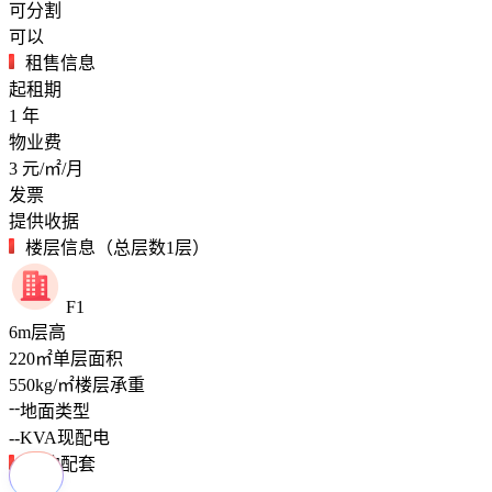
可分割
可以
租售信息
起租期
1
年
物业费
3
元/㎡/月
发票
提供收据
楼层信息（总层数1层）
F1
6
m
层高
220
㎡
单层面积
550
kg/㎡
楼层承重
--
地面类型
--
KVA
现配电
周边配套