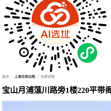
首页
/
上海仓库出租
/
仓库详情
宝山月浦蕰川路旁1楼220平带