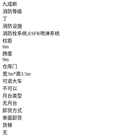
九成新
消防等级
丁
消防设施
消防栓系统,ESFR喷淋系统
柱距
6m
跨度
9m
仓库门
宽3m*高3.5m
可进大车
不可以
月台类型
无月台
卸货方式
单面卸货
货梯
无