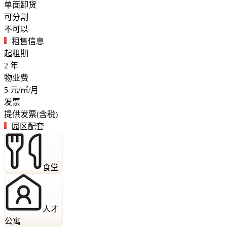
单面卸货
可分割
不可以
租售信息
起租期
2
年
物业费
5
元/㎡/月
发票
提供发票(含税)
园区配套
食堂
人才
公寓