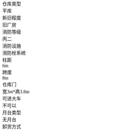
仓库类型
平库
新旧程度
旧厂房
消防等级
丙二
消防设施
消防栓系统
柱距
6m
跨度
8m
仓库门
宽3m*高3.8m
可进大车
不可以
月台类型
无月台
卸货方式