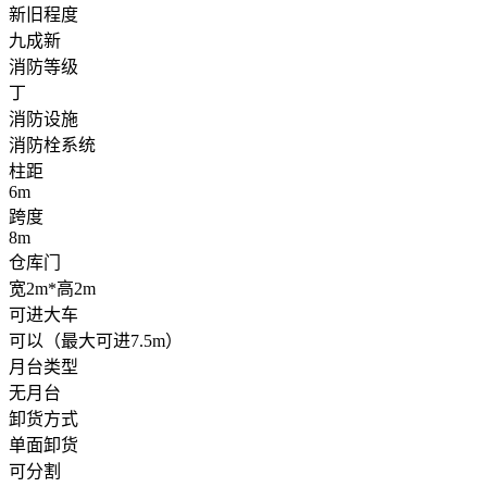
新旧程度
九成新
消防等级
丁
消防设施
消防栓系统
柱距
6m
跨度
8m
仓库门
宽2m*高2m
可进大车
可以（最大可进7.5m）
月台类型
无月台
卸货方式
单面卸货
可分割