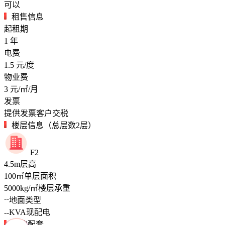
可以
租售信息
起租期
1
年
电费
1.5
元/度
物业费
3
元/㎡/月
发票
提供发票客户交税
楼层信息（总层数2层）
F2
4.5
m
层高
100
㎡
单层面积
5000
kg/㎡
楼层承重
--
地面类型
--
KVA
现配电
周边配套