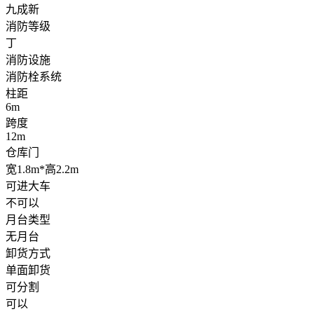
九成新
消防等级
丁
消防设施
消防栓系统
柱距
6m
跨度
12m
仓库门
宽1.8m*高2.2m
可进大车
不可以
月台类型
无月台
卸货方式
单面卸货
可分割
可以