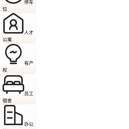
停车
位
人才
公寓
有产
权
员工
宿舍
办公