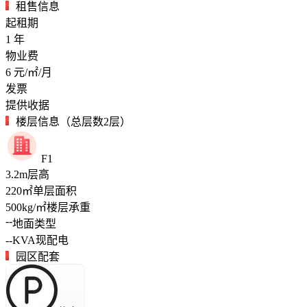
租售信息
起租期
1
年
物业费
6
元/㎡/月
发票
提供收据
楼层信息（总层数2层）
F1
3.2
m
层高
220
㎡
单层面积
500
kg/㎡
楼层承重
--
地面类型
--
KVA
现配电
园区配套