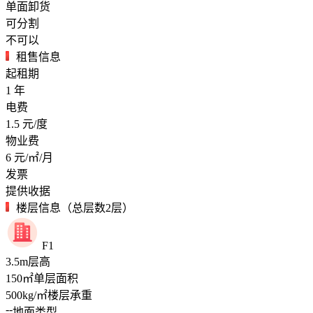
单面卸货
可分割
不可以
租售信息
起租期
1
年
电费
1.5
元/度
物业费
6
元/㎡/月
发票
提供收据
楼层信息（总层数2层）
F1
3.5
m
层高
150
㎡
单层面积
500
kg/㎡
楼层承重
--
地面类型