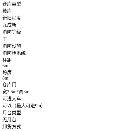
仓库类型
楼库
新旧程度
九成新
消防等级
丁
消防设施
消防栓系统
柱距
6m
跨度
8m
仓库门
宽2.5m*高3m
可进大车
可以（最大可进9m）
月台类型
无月台
卸货方式