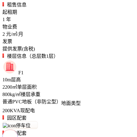
租售信息
起租期
1
年
物业费
2
元/㎡/月
发票
提供发票(含税)
楼层信息（总层数1层）
F1
10
m
层高
2200
㎡
单层面积
800
kg/㎡
楼层承重
普通PVC地板（非防尘型）
地面类型
200
KVA
现配电
园区配套
停车位
周边配套