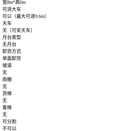
宽8m*高6m
可进大车
可以（最大可进9.6m）
天车
无（可安天车）
月台类型
无月台
卸货方式
单面卸货
坡道
无
雨棚
无
货梯
无
客梯
无
可分割
不可以