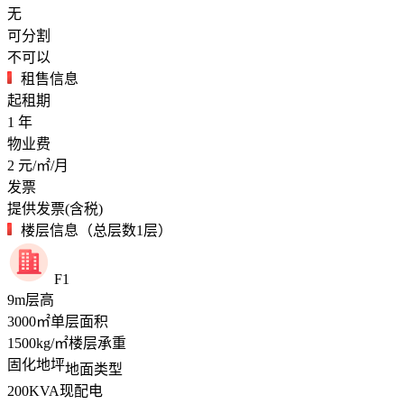
无
可分割
不可以
租售信息
起租期
1
年
物业费
2
元/㎡/月
发票
提供发票(含税)
楼层信息（总层数1层）
F1
9
m
层高
3000
㎡
单层面积
1500
kg/㎡
楼层承重
固化地坪
地面类型
200
KVA
现配电