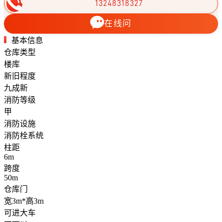
13248318327
在线问
基本信息
仓库类型
楼库
新旧程度
九成新
消防等级
甲
消防设施
消防栓系统
柱距
6m
跨度
50m
仓库门
宽3m*高3m
可进大车