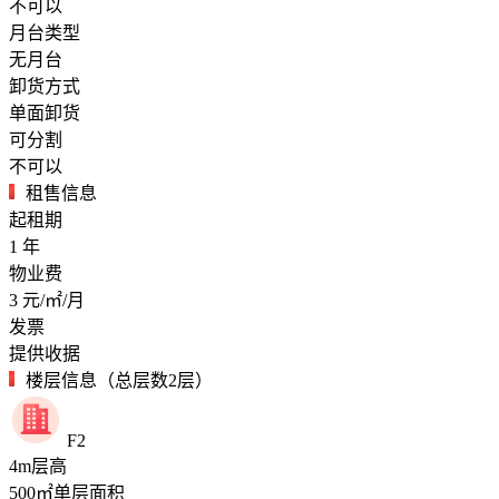
不可以
月台类型
无月台
卸货方式
单面卸货
可分割
不可以
租售信息
起租期
1
年
物业费
3
元/㎡/月
发票
提供收据
楼层信息（总层数2层）
F2
4
m
层高
500
㎡
单层面积