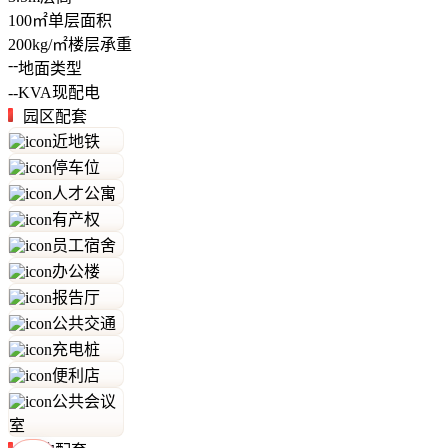
100
㎡
单层面积
200
kg/㎡
楼层承重
--
地面类型
--
KVA
现配电
园区配套
近地铁
停车位
人才公寓
有产权
员工宿舍
办公楼
报告厅
公共交通
充电桩
便利店
公共会议
室