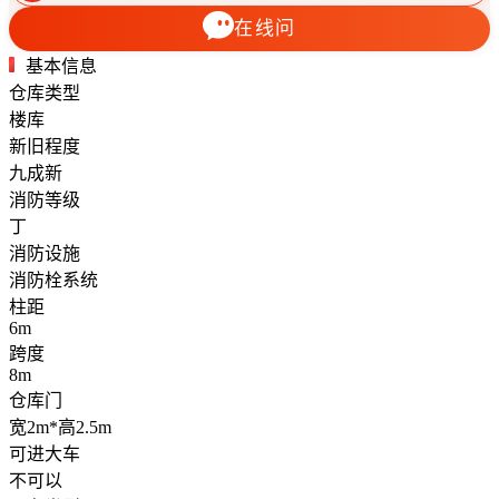
在线问
基本信息
仓库类型
楼库
新旧程度
九成新
消防等级
丁
消防设施
消防栓系统
柱距
6m
跨度
8m
仓库门
宽2m*高2.5m
可进大车
不可以