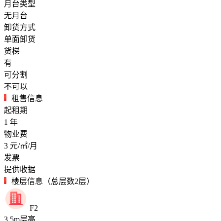
月台类型
无月台
卸货方式
单面卸货
货梯
有
可分割
不可以
租售信息
起租期
1
年
物业费
3
元/㎡/月
发票
提供收据
楼层信息（总层数2层）
F2
3.5
m
层高