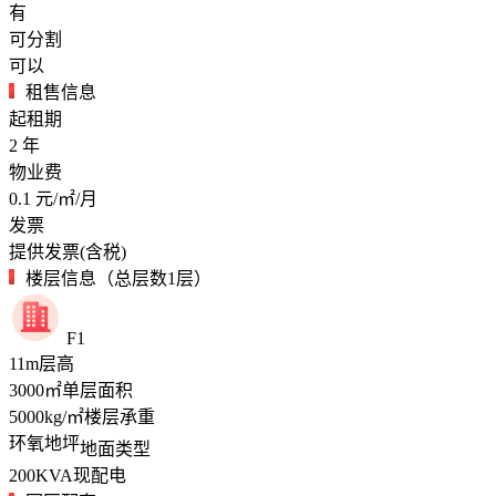
有
可分割
可以
租售信息
起租期
2
年
物业费
0.1
元/㎡/月
发票
提供发票(含税)
楼层信息（总层数1层）
F1
11
m
层高
3000
㎡
单层面积
5000
kg/㎡
楼层承重
环氧地坪
地面类型
200
KVA
现配电