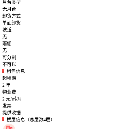
月台类型
无月台
卸货方式
单面卸货
坡道
无
雨棚
无
可分割
不可以
租售信息
起租期
2
年
物业费
2
元/㎡/月
发票
提供收据
楼层信息（总层数4层）