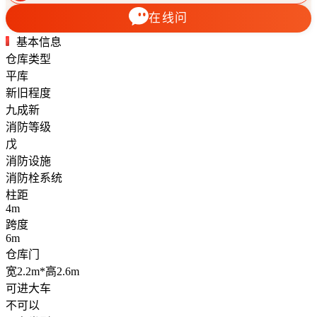
在线问
基本信息
仓库类型
平库
新旧程度
九成新
消防等级
戊
消防设施
消防栓系统
柱距
4m
跨度
6m
仓库门
宽2.2m*高2.6m
可进大车
不可以